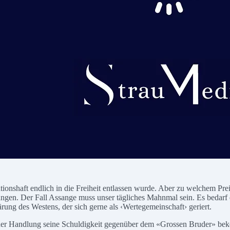
onshaft endlich in die Freiheit entlassen wurde. Aber zu welchem Preis?
ngen. Der Fall Assange muss unser tägliches Mahnmal sein. Es bedarf e
ung des Westens, der sich gerne als ‹Wertegemeinschaft› geriert.
der Handlung seine Schuldigkeit gegenüber dem «Grossen Bruder» beke