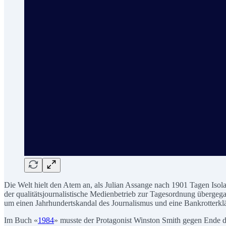
Die Welt hielt den Atem an, als Julian Assange nach 1901 Tagen Isolati
der qualitätsjournalistische Medienbetrieb zur Tagesordnung übergega
um einen Jahrhundertskandal des Journalismus und eine Bankrotterklär
Im Buch «
1984
» musste der Protagonist Winston Smith gegen Ende 