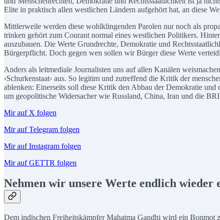
und Menschenrechten, Demokratie und Rechtsstaatlichkeit ist ja nichts
Elite in praktisch allen westlichen Ländern aufgehört hat, an diese 
Mittlerweile werden diese wohlklingenden Parolen nur noch als propa
trinken gehört zum Courant normal eines westlichen Politikers. Hinte
auszubauen. Die Werte Grundrechte, Demokratie und Rechtsstaatlichkei
Bürgerpflicht. Doch gegen wen sollen wir Bürger diese Werte verteid
Anders als leitmediale Journalisten uns auf allen Kanälen weismache
‹Schurkenstaat› aus. So legitim und zutreffend die Kritik der mensch
ablenken: Einerseits soll diese Kritik den Abbau der Demokratie und
um geopolitische Widersacher wie Russland, China, Iran und die BRI
Mir auf X folgen
Mir auf Telegram folgen
Mir auf Instagram folgen
Mir auf GETTR folgen
Nehmen wir unsere Werte endlich wieder e
Dem indischen Freiheitskämpfer Mahatma Gandhi wird ein Bonmot zuge