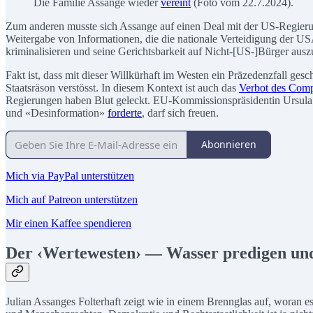
Die Familie Assange wieder
vereint
(Foto vom 22.7.2024).
Zum anderen musste sich Assange auf einen Deal mit der US-Regieru
Weitergabe von Informationen, die die nationale Verteidigung der USA
kriminalisieren und seine Gerichtsbarkeit auf Nicht-[US-]Bürger aus
Fakt ist, dass mit dieser Willkürhaft im Westen ein Präzedenzfall g
Staatsräson verstösst. In diesem Kontext ist auch das
Verbot des Com
Regierungen haben Blut geleckt. EU-Kommissionspräsidentin Ursula
und «Desinformation»
forderte
, darf sich freuen.
Abonnieren
Mich via PayPal unterstützen
Mich auf Patreon unterstützen
Mir einen Kaffee spendieren
Der ‹Wertewesten› — Wasser predigen un
Julian Assanges Folterhaft zeigt wie in einem Brennglas auf, woran 