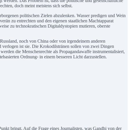
 werden. Das Problem ist, dass die politische und gesellschaftliche
echten, doch meint meistens sich selbst.
verborgenen politischen Zielen abzulenken. Wasser predigen und Wein
uverän zu entrechten und den eigenen staatlichen Machtapparat
weise zu technokratischen Digitaldystopien mutieren, oberste
on Russland, noch von China oder von irgendeinem anderen
d verlogen ist sie. Die Krokodilstränen sollen von zwei Dingen
s werden die Menschenrechte als Propagandawaffe instrumentalisiert,
basierten Ordnung› in einem besseren Licht darzustellen.
nkt bringt. Auf die Frage eines Journalisten, was Gandhi von der