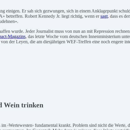
ng einigen. Er sah sich gezwungen, sich in einem Anklagepunkt schu
» betreffen. Robert Kennedy Jr. liegt richtig, wenn er
sagt
, dass es d
zudehnen».
eschaffen wurde. Jeder Journalist muss von nun an mit Repression rech
pact-Magazins
, das letzte Woche vom deutschen Innenministerium unte
 von der Leyen, die am diesjährigen WEF-Treffen eine noch engere i
d Wein trinken
es im ‹Wertewesten› fundamental krankt. Problem sind nicht die Werte,