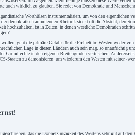
 auszusetzen. Im Gegenteil: Mehr denn je müssen diese Werte verteidigt
Werte auch wirklich zu glauben. Sie redet von Demokratie und Menschenr
gandistische Worthülsen instrumentalisiert, um von den eigentlichen 
r der demokratisch anmutenden Rhetorik steckt oft die Absicht, den So
t hochzuhalten, ist in Zeiten, in denen westliche Demokratien schritt
igen?
n wollen, geht die primäre Gefahr für die Freiheit im Westen weder v
enrechtlichen Lage in diesen Ländern auch sein mag, so unaufrichtig un
 der Grundrechte in den eigenen Breitengraden vertuschen. Andererseit
CS-Staaten zu dämonisieren, um wiederum den Westen mit seiner ‹werte
rnst!
schrieben, das die Doppelzüngigkeit des Westens sehr gut auf den Pu