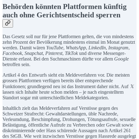
Behörden könnten Plattformen künftig
auch ohne Gerichtsentscheid sperren
Das Gesetz soll nur für jene Plattformen gelten, die von mindestens
zehn Prozent der Bevölkerung mindestens einmal im Monat genutzt
werden. Damit wären
YouTube
,
WhatsApp
,
LinkedIn
,
Instagram
,
Facebook
,
Snapchat
,
Pinterest
,
TikTok
und diverse Messenger-
Dienste erfasst. Bei den Suchmaschinen dürfte vor allem
Google
betroffen sein.
Artikel 4 des Entwurfs sieht ein Meldeverfahren vor. Die meisten
grossen Plattformen verfügen bereits über entsprechende
Funktionen; grundlegend neu ist das Instrument daher nicht. Auf
𝕏
lassen sich Inhalte heute schon melden – je nach eingestelltem
Standort sogar mit unterschiedlichen Meldekategorien.
Inhaltlich zielt das Meldeverfahren auf Verstösse gegen des
Schweizer Strafrecht: Gewaltdarstellungen, üble Nachrede,
Verleumdung, Beschimpfung, Drohungen, Tötungsaufrufe, sexuelle
Belästigung, öffentliche Aufrufe zu Verbrechen oder Gewalt sowie
diskriminierende oder Hass schürende Aussagen nach Artikel 261
des StGB. Wie weit inzwischen Verstösse gegen Hassrede ausgelegt