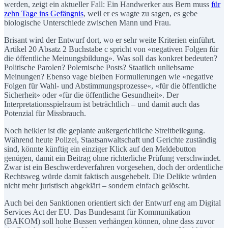
werden, zeigt ein aktueller Fall: Ein Handwerker aus Bern muss
für
zehn Tage ins Gefängnis
, weil er es wagte zu sagen, es gebe
biologische Unterschiede zwischen Mann und Frau.
Brisant wird der Entwurf dort, wo er sehr weite Kriterien einführt.
Artikel 20 Absatz 2 Buchstabe c spricht von «negativen Folgen für
die öffentliche Meinungsbildung». Was soll das konkret bedeuten?
Politische Parolen? Polemische Posts? Staatlich unliebsame
Meinungen? Ebenso vage bleiben Formulierungen wie «negative
Folgen für Wahl- und Abstimmungsprozesse«, «für die öffentliche
Sicherheit» oder «für die öffentliche Gesundheit». Der
Interpretationsspielraum ist beträchtlich – und damit auch das
Potenzial für Missbrauch.
Noch heikler ist die geplante außergerichtliche Streitbeilegung.
Während heute Polizei, Staatsanwaltschaft und Gerichte zuständig
sind, könnte künftig ein einziger Klick auf den Meldebutton
genügen, damit ein Beitrag ohne richterliche Prüfung verschwindet.
Zwar ist ein Beschwerdeverfahren vorgesehen, doch der ordentliche
Rechtsweg würde damit faktisch ausgehebelt. Die Delikte würden
nicht mehr juristisch abgeklärt – sondern einfach gelöscht.
Auch bei den Sanktionen orientiert sich der Entwurf eng am Digital
Services Act der EU. Das Bundesamt für Kommunikation
(BAKOM) soll hohe Bussen verhängen können, ohne dass zuvor