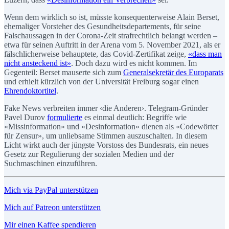
Wenn dem wirklich so ist, müsste konsequenterweise Alain Berset,
ehemaliger Vorsteher des Gesundheitsdepartements, für seine
Falschaussagen in der Corona-Zeit strafrechtlich belangt werden –
etwa für seinen Auftritt in der Arena vom 5. November 2021, als er
fälschlicherweise behauptete, das Covid-Zertifikat zeige,
«dass man
nicht ansteckend ist»
. Doch dazu wird es nicht kommen. Im
Gegenteil: Berset mauserte sich zum
Generalsekretär des Europarats
und erhielt kürzlich von der Universität Freiburg sogar einen
Ehrendoktortitel
.
Fake News verbreiten immer ‹die Anderen›. Telegram-Gründer
Pavel Durov
formulierte
es einmal deutlich: Begriffe wie
«Missinformation» und «Desinformation» dienen als «Codewörter
für Zensur», um unliebsame Stimmen auszuschalten. In diesem
Licht wirkt auch der jüngste Vorstoss des Bundesrats, ein neues
Gesetz zur Regulierung der sozialen Medien und der
Suchmaschinen einzuführen.
Mich via PayPal unterstützen
Mich auf Patreon unterstützen
Mir einen Kaffee spendieren