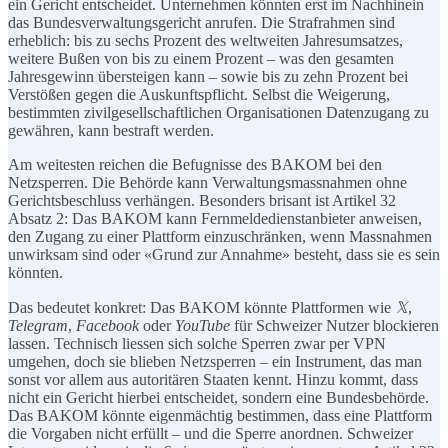
ein Gericht entscheidet. Unternehmen könnten erst im Nachhinein
das Bundesverwaltungsgericht anrufen. Die Strafrahmen sind
erheblich: bis zu sechs Prozent des weltweiten Jahresumsatzes,
weitere Bußen von bis zu einem Prozent – was den gesamten
Jahresgewinn übersteigen kann – sowie bis zu zehn Prozent bei
Verstößen gegen die Auskunftspflicht. Selbst die Weigerung,
bestimmten zivilgesellschaftlichen Organisationen Datenzugang zu
gewähren, kann bestraft werden.
Am weitesten reichen die Befugnisse des BAKOM bei den
Netzsperren. Die Behörde kann Verwaltungsmassnahmen ohne
Gerichtsbeschluss verhängen. Besonders brisant ist Artikel 32
Absatz 2: Das BAKOM kann Fernmeldedienstanbieter anweisen,
den Zugang zu einer Plattform einzuschränken, wenn Massnahmen
unwirksam sind oder «Grund zur Annahme» besteht, dass sie es sein
könnten.
Das bedeutet konkret: Das BAKOM könnte Plattformen wie
𝕏
,
Telegram
,
Facebook
oder
YouTube
für Schweizer Nutzer blockieren
lassen. Technisch liessen sich solche Sperren zwar per VPN
umgehen, doch sie blieben Netzsperren – ein Instrument, das man
sonst vor allem aus autoritären Staaten kennt. Hinzu kommt, dass
nicht ein Gericht hierbei entscheidet, sondern eine Bundesbehörde.
Das BAKOM könnte eigenmächtig bestimmen, dass eine Plattform
die Vorgaben nicht erfüllt – und die Sperre anordnen. Schweizer