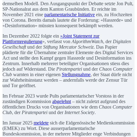
demselben Modell. Den Ausgangspunkt der Debatte setzte Jon Pult,
SP-Nationalrat aus dem Kanton Graubünden. Er reichte im
November 2021 eine
parlamentarische Initiative
ein, zu Hochzeiten
von Corona. Bereits damals lautete die Forderung: «Hassrede» und
«Desinformation» müssten konsequent bekämpft werden.
Im Dezember 2022 folgte ein
»Joint Statement zur
Plattformregulierung
», verfasst von
AlgorithmWatch
, der
Digitalen
Gesellschaft
und der
Stiftung Mercator Schweiz
. Das Papier
plädierte für die Übernahme zentraler Elemente des Digital Services
Act und stellte den Kampf gegen Hassrede und Desinformation ins
Zentrum. Innerhalb mehrerer beteiligter Organisationen stiess dies
jedoch auf Widerstand. Die
Piratenpartei
und der
Chaos Computer
Club
warnten in einer eigenen
Stellungnahme
, der Staat dürfe nicht
zur Wahrheitsinstanz werden – andernfalls werde der Zensur Tür
und Tor geöffnet.
Im Februar 2023 wurde Pults parlamentarischer Vorstoss in der
zuständigen Kommission
abgelehnt
– nicht zuletzt aufgrund des
öffentlichen Drucks von Organisationen wie dem
Chaos Computer
Club
, der
Piratenpartei
und der
Internet Society
.
Im Januar 2025
meldete
sich die Eidgenössische Medienkommission
(EMEK) zu Wort. Diese ausserparlamentarische
Bundeskommission, in der mehrere Mitglieder enge Verbindungen