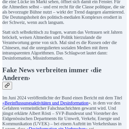
die eine Lücke im Markt sehen, öffnet sich damit ein Fenster. Für
die Altmedien selbst – und erst recht für die Classe politique, die sie
als bevorzugte Bühne nutzt – wirkt der Trend dagegen alarmierend.
Die Deutungshoheit des politisch-medialen Komplexes erodiert in
der Schweiz, wenn auch langsam.
Statt sich selbstkritisch zu fragen, warum das Vertrauen seit Jahren
bröckelt, weisen Altmedien und Politik hierzulande die
Verantwortung gerne von sich. Mal sind es die Russen oder die
Chinesen, mal die unregulierten sozialen Medien mit ihren
intransparenten Algorithmen. Das Schlagwort lautet dann:
Desinformation, Missinformation.
Fake News verbreiten immer ‹die
Anderen›
Im Juni 2024 veröffentlichte der Bund einen Bericht mit dem Titel
«Beeinflussungsaktivitäten und Desinformation
», in dem vor den
Gefahren vermeintlicher Falschnachrichten gewarnt wird. Und
jüngst erklärte Albert Rösti – SVP-Bundesrat und Vorsteher des
Eidgenössischen Departments für Umwelt, Verkehr, Energie und
Kommunikation (UVEK) – bei einem Auftritt im Verkehrshaus in
Luzern, dass
«Desinformation ein Verbrechen»
sei.