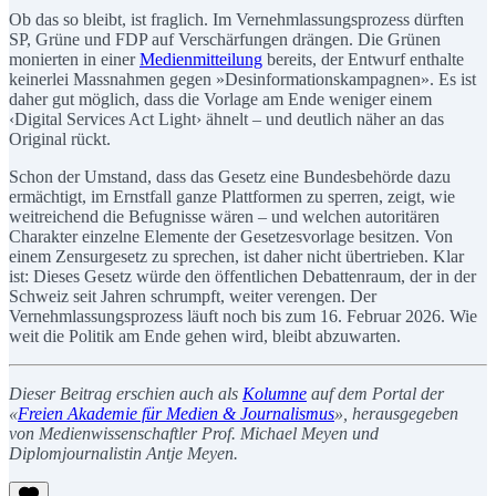
Ob das so bleibt, ist fraglich. Im Vernehmlassungsprozess dürften
SP, Grüne und FDP auf Verschärfungen drängen. Die Grünen
monierten in einer
Medienmitteilung
bereits, der Entwurf enthalte
keinerlei Massnahmen gegen »Desinformationskampagnen». Es ist
daher gut möglich, dass die Vorlage am Ende weniger einem
‹Digital Services Act Light› ähnelt – und deutlich näher an das
Original rückt.
Schon der Umstand, dass das Gesetz eine Bundesbehörde dazu
ermächtigt, im Ernstfall ganze Plattformen zu sperren, zeigt, wie
weitreichend die Befugnisse wären – und welchen autoritären
Charakter einzelne Elemente der Gesetzesvorlage besitzen. Von
einem Zensurgesetz zu sprechen, ist daher nicht übertrieben. Klar
ist: Dieses Gesetz würde den öffentlichen Debattenraum, der in der
Schweiz seit Jahren schrumpft, weiter verengen. Der
Vernehmlassungsprozess läuft noch bis zum 16. Februar 2026. Wie
weit die Politik am Ende gehen wird, bleibt abzuwarten.
Dieser Beitrag erschien auch als
Kolumne
auf dem Portal der
«
Freien Akademie für Medien & Journalismus
», herausgegeben
von Medienwissenschaftler Prof. Michael Meyen und
Diplomjournalistin Antje Meyen.