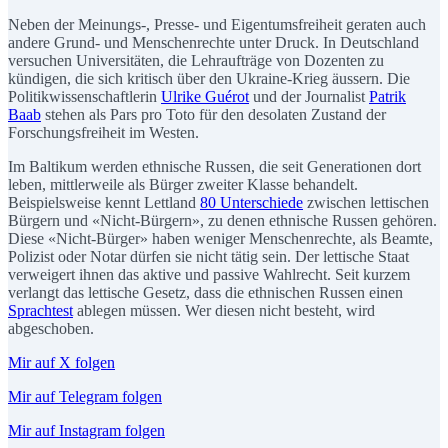
Neben der Meinungs-, Presse- und Eigentumsfreiheit geraten auch
andere Grund- und Menschenrechte unter Druck. In Deutschland
versuchen Universitäten, die Lehraufträge von Dozenten zu
kündigen, die sich kritisch über den Ukraine-Krieg äussern. Die
Politikwissenschaftlerin
Ulrike Guérot
und der Journalist
Patrik
Baab
stehen als Pars pro Toto für den desolaten Zustand der
Forschungsfreiheit im Westen.
Im Baltikum werden ethnische Russen, die seit Generationen dort
leben, mittlerweile als Bürger zweiter Klasse behandelt.
Beispielsweise kennt Lettland
80 Unterschiede
zwischen lettischen
Bürgern und «Nicht-Bürgern», zu denen ethnische Russen gehören.
Diese «Nicht-Bürger» haben weniger Menschenrechte, als Beamte,
Polizist oder Notar dürfen sie nicht tätig sein. Der lettische Staat
verweigert ihnen das aktive und passive Wahlrecht. Seit kurzem
verlangt das lettische Gesetz, dass die ethnischen Russen einen
Sprachtest
ablegen müssen. Wer diesen nicht besteht, wird
abgeschoben.
Mir auf X folgen
Mir auf Telegram folgen
Mir auf Instagram folgen