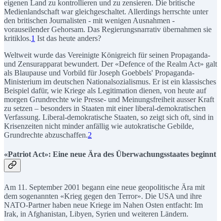
eigenen Land zu kontrollieren und zu zensieren. Die britische
Medienlandschaft war gleichgeschaltet. Allerdings herrschte unter
den britischen Journalisten - mit wenigen Ausnahmen -
vorauseilender Gehorsam. Das Regierungsnarrativ übernahmen sie
kritiklos.
1
Ist das heute anders?
Weltweit wurde das Vereinigte Königreich für seinen Propaganda-
und Zensurapparat bewundert. Der «Defence of the Realm Act» galt
als Blaupause und Vorbild für Joseph Goebbels' Propaganda-
Ministerium im deutschen Nationalsozialismus. Er ist ein klassisches
Beispiel dafür, wie Kriege als Legitimation dienen, von heute auf
morgen Grundrechte wie Presse- und Meinungsfreiheit ausser Kraft
zu setzen – besonders in Staaten mit einer liberal-demokratischen
Verfassung. Liberal-demokratische Staaten, so zeigt sich oft, sind in
Krisenzeiten nicht minder anfällig wie autokratische Gebilde,
Grundrechte abzuschaffen.
2
«Patriot Act»: Eine neue Ära des Überwachungsstaates beginnt
Am 11. September 2001 begann eine neue geopolitische Ära mit
dem sogenannten «Krieg gegen den Terror». Die USA und ihre
NATO-Partner haben neue Kriege im Nahen Osten entfacht: Im
Irak, in Afghanistan, Libyen, Syrien und weiteren Ländern.