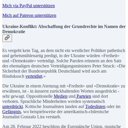
Mich via PayPal unterstützen
Mich auf Patreon unterstützen
Ukraine-Konflikt: Abschaffung der Grundrechte im Namen der
Demokratie
Es vergeht kein Tag, an dem nicht ein westlicher Politiker pathetisch
und gebetsmühlenartig predigt, in der Ukraine würden «Freiheit»
und «Demokratie» verteidigt. Solche Parolen erinnern an den Satz
des ehemaligen deutschen Verteidigungsministers Peter Struck: «Die
Sicherheit der Bundesrepublik Deutschland wird auch am
Hindukusch
verteidigt
.»
Die Ukraine in einem Atemzug mit «Freiheit» und «Demokratie» zu
erwähnen, ist - in äusserst zurückhaltenden Worten ausgedrückt -
sehr gewagt. Oppositionelle
Medien
und
Parteien
sind dort
verboten. Sprachliche Minderheiten werden systematisch
unterdrückt
. Kritische Journalisten landen auf
Todeslisten
oder im
Gefängnis
, wo beispielsweise der amerikanisch-chilenische
Journalist Gonzalo Lira verstarb.
Am 28. Februar 2022 beschloss die Europäische Union, russische