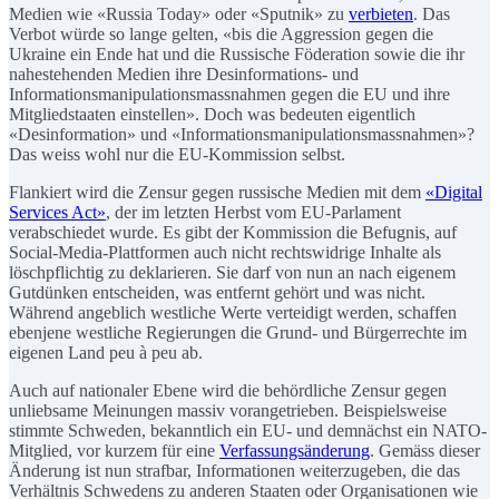
Medien wie «Russia Today» oder «Sputnik» zu
verbieten
. Das
Verbot würde so lange gelten, «bis die Aggression gegen die
Ukraine ein Ende hat und die Russische Föderation sowie die ihr
nahestehenden Medien ihre Desinformations- und
Informationsmanipulationsmassnahmen gegen die EU und ihre
Mitgliedstaaten einstellen». Doch was bedeuten eigentlich
«Desinformation» und «Informationsmanipulationsmassnahmen»?
Das weiss wohl nur die EU-Kommission selbst.
Flankiert wird die Zensur gegen russische Medien mit dem
«Digital
Services Act»
, der im letzten Herbst vom EU-Parlament
verabschiedet wurde. Es gibt der Kommission die Befugnis, auf
Social-Media-Plattformen auch nicht rechtswidrige Inhalte als
löschpflichtig zu deklarieren. Sie darf von nun an nach eigenem
Gutdünken entscheiden, was entfernt gehört und was nicht.
Während angeblich westliche Werte verteidigt werden, schaffen
ebenjene westliche Regierungen die Grund- und Bürgerrechte im
eigenen Land peu à peu ab.
Auch auf nationaler Ebene wird die behördliche Zensur gegen
unliebsame Meinungen massiv vorangetrieben. Beispielsweise
stimmte Schweden, bekanntlich ein EU- und demnächst ein NATO-
Mitglied, vor kurzem für eine
Verfassungsänderung
. Gemäss dieser
Änderung ist nun strafbar, Informationen weiterzugeben, die das
Verhältnis Schwedens zu anderen Staaten oder Organisationen wie