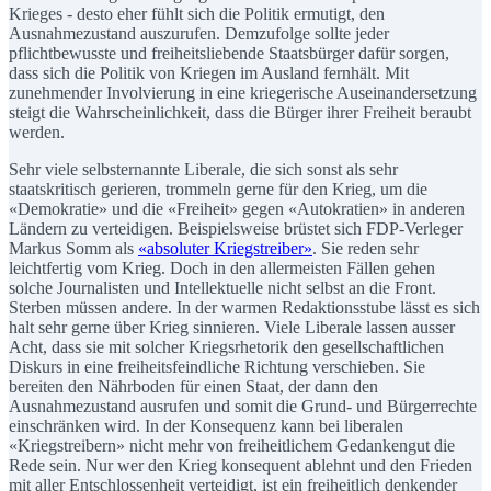
Krieges - desto eher fühlt sich die Politik ermutigt, den
Ausnahmezustand auszurufen. Demzufolge sollte jeder
pflichtbewusste und freiheitsliebende Staatsbürger dafür sorgen,
dass sich die Politik von Kriegen im Ausland fernhält. Mit
zunehmender Involvierung in eine kriegerische Auseinandersetzung
steigt die Wahrscheinlichkeit, dass die Bürger ihrer Freiheit beraubt
werden.
Sehr viele selbsternannte Liberale, die sich sonst als sehr
staatskritisch gerieren, trommeln gerne für den Krieg, um die
«Demokratie» und die «Freiheit» gegen «Autokratien» in anderen
Ländern zu verteidigen. Beispielsweise brüstet sich FDP-Verleger
Markus Somm als
«absoluter Kriegstreiber»
. Sie reden sehr
leichtfertig vom Krieg. Doch in den allermeisten Fällen gehen
solche Journalisten und Intellektuelle nicht selbst an die Front.
Sterben müssen andere. In der warmen Redaktionsstube lässt es sich
halt sehr gerne über Krieg sinnieren. Viele Liberale lassen ausser
Acht, dass sie mit solcher Kriegsrhetorik den gesellschaftlichen
Diskurs in eine freiheitsfeindliche Richtung verschieben. Sie
bereiten den Nährboden für einen Staat, der dann den
Ausnahmezustand ausrufen und somit die Grund- und Bürgerrechte
einschränken wird. In der Konsequenz kann bei liberalen
«Kriegstreibern» nicht mehr von freiheitlichem Gedankengut die
Rede sein. Nur wer den Krieg konsequent ablehnt und den Frieden
mit aller Entschlossenheit verteidigt, ist ein freiheitlich denkender