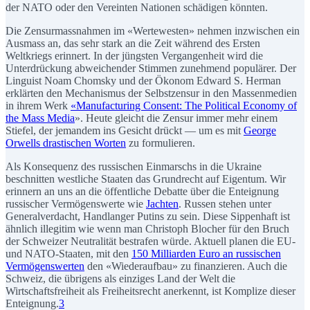
der NATO oder den Vereinten Nationen schädigen könnten.
Die Zensurmassnahmen im «Wertewesten» nehmen inzwischen ein
Ausmass an, das sehr stark an die Zeit während des Ersten
Weltkriegs erinnert. In der jüngsten Vergangenheit wird die
Unterdrückung abweichender Stimmen zunehmend populärer. Der
Linguist Noam Chomsky und der Ökonom Edward S. Herman
erklärten den Mechanismus der Selbstzensur in den Massenmedien
in ihrem Werk
«Manufacturing Consent: The Political Economy of
the Mass Media
». Heute gleicht die Zensur immer mehr einem
Stiefel, der jemandem ins Gesicht drückt — um es mit
George
Orwells drastischen Worten
zu formulieren.
Als Konsequenz des russischen Einmarschs in die Ukraine
beschnitten westliche Staaten das Grundrecht auf Eigentum. Wir
erinnern an uns an die öffentliche Debatte über die Enteignung
russischer Vermögenswerte wie
Jachten
. Russen stehen unter
Generalverdacht, Handlanger Putins zu sein. Diese Sippenhaft ist
ähnlich illegitim wie wenn man Christoph Blocher für den Bruch
der Schweizer Neutralität bestrafen würde. Aktuell planen die EU-
und NATO-Staaten, mit den
150 Milliarden Euro an russischen
Vermögenswerten
den «Wiederaufbau» zu finanzieren. Auch die
Schweiz, die übrigens als einziges Land der Welt die
Wirtschaftsfreiheit als Freiheitsrecht anerkennt, ist Komplize dieser
Enteignung.
3