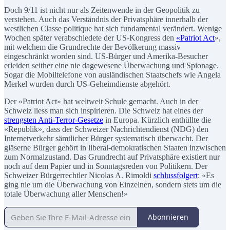
Doch 9/11 ist nicht nur als Zeitenwende in der Geopolitik zu
verstehen. Auch das Verständnis der Privatsphäre innerhalb der
westlichen Classe politique hat sich fundamental verändert. Wenige
Wochen später verabschiedete der US-Kongress den
«Patriot Act
»,
mit welchem die Grundrechte der Bevölkerung massiv
eingeschränkt worden sind. US-Bürger und Amerika-Besucher
erleiden seither eine nie dagewesene Überwachung und Spionage.
Sogar die Mobiltelefone von ausländischen Staatschefs wie Angela
Merkel wurden durch US-Geheimdienste abgehört.
Der «Patriot Act» hat weltweit Schule gemacht. Auch in der
Schweiz liess man sich inspirieren. Die Schweiz hat eines der
strengsten Anti-Terror-Gesetze
in Europa. Kürzlich enthüllte die
«Republik», dass der Schweizer Nachrichtendienst (NDG) den
Internetverkehr sämtlicher Bürger systematisch überwacht. Der
gläserne Bürger gehört in liberal-demokratischen Staaten inzwischen
zum Normalzustand. Das Grundrecht auf Privatsphäre existiert nur
noch auf dem Papier und in Sonntagsreden von Politikern. Der
Schweizer Bürgerrechtler Nicolas A. Rimoldi
schlussfolgert
: «Es
ging nie um die Überwachung von Einzelnen, sondern stets um die
totale Überwachung aller Menschen!»
Abonnieren