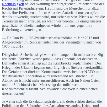
Nachlässigkeit
bei der Wahrung der bürgerlichen Freiheiten und des
Rechts auf Privatsphäre ein. Häufig sind die Menschen nur allzu
bereit, ihre Freiheiten auf dem Altar des Autoritarismus zu opfern,
der als notwendig erachtet wird, um sicher zu sein. Nichts würde die
Terroristen mehr erfreuen, als wenn wir bereitwillig einige unserer
geschätzten Freiheiten aufgeben würden, um uns gegen ihre
Bedrohung zu verteidigen.
— Dr. Ron Paul, US-Präsidentschaftskandidat im Jahr 2012 und
Abgeordneter im Repräsentantenhaus der Vereinigten Staaten von
1976 bis 2013
Die globale Sicherheitslage war schon lange nicht mehr so brenzlig
wie heute. Kürzlich wurde publik, dass Generäle der deutschen
Luftwaffe einen Anschlag auf die Krimbrücke geplant haben. Der
Krieg in der Ukraine begann ursprünglich als Stellvertreterkonflikt.
Die Gefahr einer direkten Konfrontation zwischen der NATO und
der Russischen Föderation wird zunehmend realistischer. Ein
Atomkrieg ist nicht mehr auszuschliessen. Auch im Nahen Osten
und im Südchinesischen Meer steigt das militärische
Konfliktpotenzial rasant. Schlafwandelt die Welt in einen neuen
grossen Krieg?
Je weiter sich die Eskalationsspirale dreht, desto stärker drehen die
Politiker an den Schrauben des Ausnahmezustandes. Kriege und