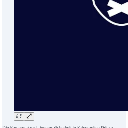
Die Forderung nach innerer Sicherheit in Kriegszeiten lädt zu