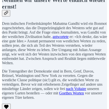
Nehmen wir unsere Werte endlich wieder
ernst!
Dem indischen Freiheitskämpfer Mahatma Gandhi wird ein Bonmot
zugeschrieben, das die Doppelzüngigkeit des Westens sehr gut auf
den Punkt bringt. Auf die Frage eines Journalisten, was Gandhi von
der westlichen Zivilisation halte,
antwortete
er: «Ich denke, das wäre
eine gute Idee.» Anstatt permanent von westlichen Werten zu reden,
sollten jene, die sich als Teil des Westens verstehen, wieder
anfangen, diese Werte zu leben. Der Umgang mit Julian Assange
zeigt, wie weit sich der Westen inzwischen von den eigenen Werten
entfremdet hat. Zwischen Anspruch und Realität liegen mittlerweile
Welten.
Die Totengräber der Demokratie sind in Bern, Genf, Davos,
Brüssel, Washington und New York zu verorten. Gegen die
westliche Classe politique (sic!) gilt es, die westlichen Werte zu
verteidigen. Bevor wir mit erhobenem Zeigefinger auf andere uns
missliebige Länder zeigen, sollen wir frei
nach Voltaire
unseren
eigenen Garten bestellen — oder mit
Goethes Worten
vor unserer
eigenen Türe kehren.