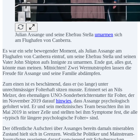
Julian Assange und seine Ehefrau Stella
umarmen
sich
am Flughafen von Canberra.
Es war ein sehr bewegender Moment, als Julian Assange am
Flughafen von Canberra eintraf, um seine Ehefrau Stella und seinen
Vater John Shipton aufs Innigste zu umarmen. Ende gut, alles gut,
könnte man meinen. Mitnichten! Zwei Wermutstropfen lassen die
Freude für Assange und seine Familie abdämpfen.
Zum einen ist es beschämend, dass er (so lange) unter
unrechtmässiger Folterhaft sitzen musste. Erinnert sei an Nils
Melzer, den ehemaligen UNO-Sonderberichterstatter für Folter, der
im November 2019 darauf
hinwies
, dass Assange psychologisch
gefoltert wird. Er und sein medizinisches Team besuchten ihn im
Mai 2019 in seiner Zelle und stellten bei ihm Symptome fest, die alle
«typisch für längere psychologische Folter» sind.
Der öffentliche Aufschrei über Assanges bereits damals miserablen
Zustand hielt sich in Grenzen. Westliche Politiker und Mainstream-
Journalisten reagierten darauf vorwiegend mit Schulterzucken.