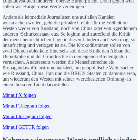
Digitaldystopien mutieren, oberste Bürgerpflicht. Doch gegen wen
sollen wir Bürger diese Werte verteidigen?
Anders als leitmediale Journalisten uns auf allen Kanälen
weismachen wollen, geht die primäre Gefahr für die Freiheit im
Westen weder von Russland, noch von China oder von irgendeinem
anderen ‹Schurkenstaat› aus. So legitim und zutreffend die Kritik
der menschenrechtlichen Lage in diesen Ländern auch sein mag, so
unaufrichtig und verlogen ist sie. Die Krokodilstränen sollen von
zwei Dingen ablenken: Einerseits soll diese Kritik den Abbau der
Demokratie und der Grundrechte in den eigenen Breitengraden
vertuschen. Andererseits werden die Menschenrechte als
Propagandawaffe instrumentalisiert, um geopolitische Widersacher
wie Russland, China, Iran und die BRICS-Staaten zu dämonisieren,
um wiederum den Westen mit seiner ‹wertebasierten Ordnung› in
einem besseren Licht darzustellen.
Mir auf X folgen
Mir auf Telegram folgen
Mir auf Instagram folgen
Mir auf GETTR folgen