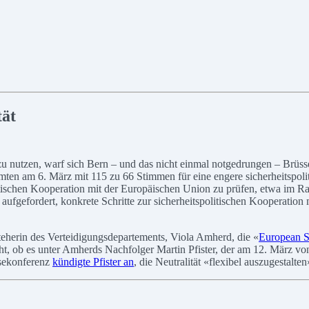
tät
zu nutzen, warf sich Bern – und das nicht einmal notgedrungen – Brüs
ten am 6. März mit 115 zu 66 Stimmen für eine engere sicherheitspoli
litischen Kooperation mit der Europäischen Union zu prüfen, etwa im
gefordert, konkrete Schritte zur sicherheitspolitischen Kooperation m
teherin des Verteidigungsdepartements, Viola Amherd, die «
European Sk
ht, ob es unter Amherds Nachfolger Martin Pfister, der am 12. März
ssekonferenz
kündigte Pfister an
, die Neutralität «flexibel auszugestalt