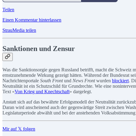
Teilen
Einen Kommentar hinterlassen
StrauMedia teilen
Sanktionen und Zensur
Was die Sanktionsorgie gegen Russland betrifft, macht die Schweiz m
ernstzunehmende Wirkung gezeigt hätten. Während der Bundesrat seit 
Nachrichtenportale
South Front
und
News Front
wurden
blockiert
. D
Neutralität ist ein Schutzschild für Grundrechte. Wie eine noninterve
Text «
Von Krieg und Knechtschaft
» dargelegt.
Anstatt sich auf das bewährte Erfolgsmodell der Neutralität zurückzu
Daran wird anscheinend auch der gegenwärtige Streit zwischen Washin
Legislaturperiode abwählt und bei der anstehenden Volksabstimmung 
Mir auf 𝕏 folgen