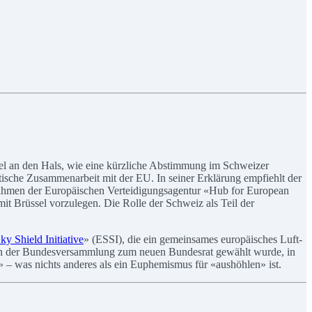
sel an den Hals, wie eine kürzliche Abstimmung im Schweizer
tische Zusammenarbeit mit der EU. In seiner Erklärung empfiehlt der
 Rahmen der Europäischen Verteidigungsagentur «Hub for European
it Brüssel vorzulegen. Die Rolle der Schweiz als Teil der
y Shield Initiative
» (ESSI), die ein gemeinsames europäisches Luft-
 von der Bundesversammlung zum neuen Bundesrat gewählt wurde, in
en» – was nichts anderes als ein Euphemismus für «aushöhlen» ist.