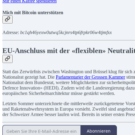
Mir einen Kaffee spendieren
Mich mit Bitcoin unterstützen
Adresse:
bc1qh46yexw0utwq5kcjnrs4tp6frpkr06w4tjmfxx
EU-Anschluss mit der «flexiblen» Neutrali
Statt das Zerwürfnis zwischen Washington und Brüssel klug für sich 
Nationalrat gezeigt hat. Die
Parlamentarier der Grossen Kammer
stimm
Nationalrat dem Bundesrat, weitere Möglichkeiten zur sicherheitspo
Defence Innovation» (HEDI). Zudem wird die Landesregierung dazu auf
europäischen Sicherheitsarchitektur müsse gestärkt werden.
Letzten Sommer unterzeichnete die mittlerweile zurückgetretene Vors
und Raketenabwehrsystem in Europa vorsieht. Zweifel sind angebrac
der Schweizer Armee besser laufen wird. Bereits in seiner ersten Pre
Abonnieren