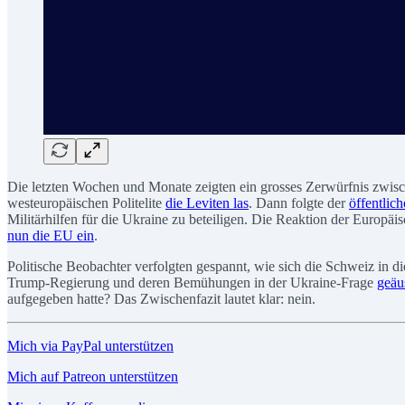
Die letzten Wochen und Monate zeigten ein grosses Zerwürfnis zwisc
westeuropäischen Politelite
die Leviten las
. Dann folgte der
öffentlich
Militärhilfen für die Ukraine zu beteiligen. Die Reaktion der Europä
nun die EU ein
.
Politische Beobachter verfolgten gespannt, wie sich die Schweiz in d
Trump-Regierung und deren Bemühungen in der Ukraine-Frage
geäus
aufgegeben hatte? Das Zwischenfazit lautet klar: nein.
Mich via PayPal unterstützen
Mich auf Patreon unterstützen