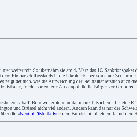
unter weiter mit. So übernahm sie am 4. März das 16. Sanktionspaket d
dem Einmarsch Russlands in die Ukraine bisher von einer Zensur russi
ies zeigt deutlich, wie die Aufweichung der Neutralität letztlich auch di
ntionistische, friedensorientierte Aussenpolitik die Bürger vor Grundr
besinnen, schafft Bern weiterhin unumkehrbare Tatsachen – bis eine Rü
gton und Brüssel nicht viel ändern. Ändern kann das nur der Schweize
über die «
Neutralitätsinitiative
» dem Bundesrat mit einem Ja auf dem St