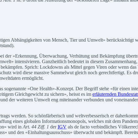
tigen Abhängigkeiten von Mensch, Tier und Umwelt» berücksichtigt wer
stand).
 der «Erkennung, Überwachung, Verhütung und Bekämpfung übertragba
elt» intensivieren. Ganzheitlich bedeutet in diesem Zusammenhang, d
u bekämpfen. Sprich: Lockdowns als Mittel gegen Viren oder wenn das
schutz wird diese massive Sammelwut gleich noch gerechtfertigt. Es dr
mweltdaten ermöglicht.
 das sogenannte «One Health»-Konzept. Der Begriff stehe «für einen inte
tigem Gleichgewicht zu sichern», heisst es im
erläuternden Bundesrat
 und der weiteren Umwelt eng miteinander verbunden und voneinander
rags werden. So schönfärberisch und weltverbesserisch er daherkommen
ffung eines globalen Informationsmonopols, welches mit dem Pandemiep
ion» wird in
Art. 44 Ziff. 1
der
IGV
als de facto verbindliches Völkerre
» und den «Einhaltungsausschuss» überwacht und bekämpft. Bereits