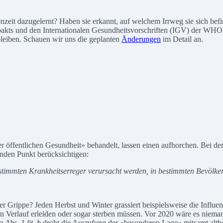
enzeit dazugelernt? Haben sie erkannt, auf welchem Irrweg sie sich b
ts und den Internationalen Gesundheitsvorschriften (IGV) der WHO i
iben. Schauen wir uns die geplanten
Änderungen
im Detail an.
r öffentlichen Gesundheit» behandelt, lassen einen aufhorchen. Bei de
enden Punkt berücksichtigen:
estimmten Krankheitserreger verursacht werden, in bestimmten Bevölke
ner Grippe? Jeden Herbst und Winter grassiert beispielsweise die Infl
 Verlauf erleiden oder sogar sterben müssen. Vor 2020 wäre es niem
a Abs. 1 lit. b
droht die Ausrufung der «besonderen Lage» mitsamt alt