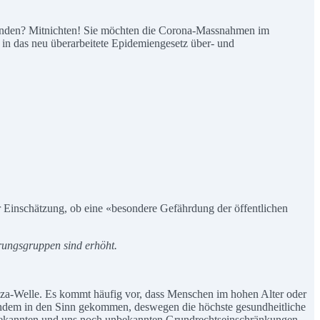
efinden? Mitnichten! Sie möchten die Corona-Massnahmen im
n das neu überarbeitete Epidemiengesetz über- und
r Einschätzung, ob eine «besondere Gefährdung der öffentlichen
rungsgruppen sind erhöht.
uenza-Welle. Es kommt häufig vor, dass Menschen im hohen Alter oder
andem in den Sinn gekommen, deswegen die höchste gesundheitliche
bekannten und uns noch unbekannten Grundrechtseinschränkungen