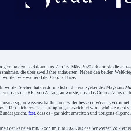
sregierung den Lockdown aus. Am 16. März 2020 erklärte sie die «ausse
nahmen, die über zwei Jahre andauerten. Neben den beiden Weltkriegen
en wurden wie während der Corona-Krise.
cht wurde. Soeben hat der Journalist und Herausgeber des Magazins
Mu
vor, dass das RKI von Anfang an wusste, dass das Corona-Virus nicht ge
tnismässig, unwissenschaftlich und wider besseren Wissens verordnet 
och fälschlicherweise als «Impfung» bezeichnet wird, schützte nicht vo
s Bundesgericht,
fest
, dass es «gar nicht umstritten und übrigens allgeme
it der Parteien mit. Noch im Juni 2023, als das Schweizer Volk erneu