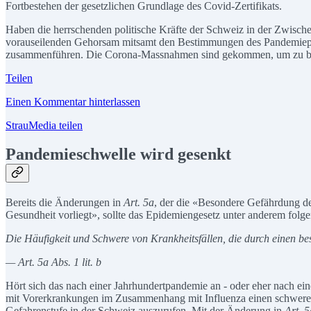
Fortbestehen der gesetzlichen Grundlage des Covid-Zertifikats.
Haben die herrschenden politische Kräfte der Schweiz in der Zwisch
vorauseilenden Gehorsam mitsamt den Bestimmungen des Pandemiepak
zusammenführen. Die Corona-Massnahmen sind gekommen, um zu ble
Teilen
Einen Kommentar hinterlassen
StrauMedia teilen
Pandemieschwelle wird gesenkt
Bereits die Änderungen in
Art. 5a
, der die «Besondere Gefährdung de
Gesundheit vorliegt», sollte das Epidemiengesetz unter anderem folg
Die Häufigkeit und Schwere von Krankheitsfällen, die durch einen b
— Art. 5a Abs. 1 lit. b
Hört sich das nach einer Jahrhundertpandemie an - oder eher nach ei
mit Vorerkrankungen im Zusammenhang mit Influenza einen schweren
Gefahrenstufe in der Schweiz auszurufen. Mit der Änderung in
Art. 5