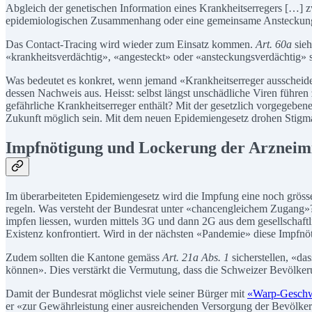
Abgleich der genetischen Information eines Krankheitserregers […]
epidemiologischen Zusammenhang oder eine gemeinsame Ansteckungsq
Das Contact-Tracing wird wieder zum Einsatz kommen.
Art. 60a
sieh
«krankheitsverdächtig», «angesteckt» oder «ansteckungsverdächtig» si
Was bedeutet es konkret, wenn jemand «Krankheitserreger ausscheidet
dessen Nachweis aus. Heisst: selbst längst unschädliche Viren führen
gefährliche Krankheitserreger enthält? Mit der gesetzlich vorgegeb
Zukunft möglich sein. Mit dem neuen Epidemiengesetz drohen Stigmatis
Impfnötigung und Lockerung der Arzneimi
Im überarbeiteten Epidemiengesetz wird die Impfung eine noch grösse
regeln. Was versteht der Bundesrat unter «chancengleichem Zugang»? 
impfen liessen, wurden mittels 3G und dann 2G aus dem gesellschaftli
Existenz konfrontiert. Wird in der nächsten «Pandemie» diese Impfnö
Zudem sollten die Kantone gemäss
Art. 21a Abs. 1
sicherstellen, «da
können». Dies verstärkt die Vermutung, dass die Schweizer Bevölker
Damit der Bundesrat möglichst viele seiner Bürger mit
«Warp-Geschw
er «zur Gewährleistung einer ausreichenden Versorgung der Bevölke