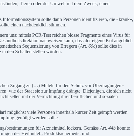
enständen, Tieren oder der Umwelt mit dem Zweck, einen
 Informationssystem sollte dann Personen identifizieren, die «krank»,
sollte einen nachdenklich stimmen.
ern uns: mittels PCR-Test reichen blosse Fragmente eines Virus für
 Gesundheitsdirektion nachweisen kann, dass der eigene Kot angeblich
 genetischen Sequenzierung von Erregern (
Art. 60c
) sollte dies in
 in den Schatten stellen würden.
chen Zugang zu (…) Mitteln für den Schutz vor Übertragungen»
, wie der Staat sie zur Impfung drängte. Diejenigen, die sich nicht
cht selten mit der Vernichtung ihrer beruflichen und sozialen
darf möglichst viele Personen innerhalb kurzer Zeit geimpft werden
mpfung genötigt werden sollte.
ungsbestimmungen für Arzneimittel lockern. Gemäss
Art. 44b
könnte
ngen der Heilmittel-, Produktsicherheits- und