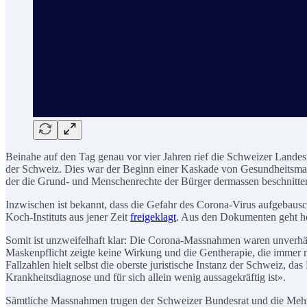
Beinahe auf den Tag genau vor vier Jahren rief die Schweizer Lande
der Schweiz. Dies war der Beginn einer Kaskade von Gesundheitsmass
der die Grund- und Menschenrechte der Bürger dermassen beschnitt
Inzwischen ist bekannt, dass die Gefahr des Corona-Virus aufgebaus
Koch-Instituts aus jener Zeit
freigeklagt
. Aus den Dokumenten geht her
Somit ist unzweifelhaft klar: Die Corona-Massnahmen waren unverhäl
Maskenpflicht zeigte keine Wirkung und die Gentherapie, die immer n
Fallzahlen hielt selbst die oberste juristische Instanz der Schweiz, da
Krankheitsdiagnose und für sich allein wenig aussagekräftig ist».
Sämtliche Massnahmen trugen der Schweizer Bundesrat und die Mehrhe