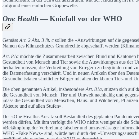
aufgrund einer einfachen Grippewelle.
One Health
— Kniefall vor der WHO
Gemäss
Art. 2 Abs. 3 lit. c
sollen die «Auswirkungen auf die gegensei
Namen des Klimaschutzes Grundrechte abgeschafft werden (Klimanot
Art. 81a
möchte die Zusammenarbeit zwischen Bund und Kantonen bei
Gesundheit von Mensch und Tier sowie die Auswirkungen aus der Umw
herhalten müssen, die Verbreitung von Erregern zu begründen und z
die Datenerfassung verschärft. Und in neuen Artikeln über den Daten
Gesundheitsdaten sämtlicher Bürger mit allen denkbaren Tier- und U
Die oben genannten Artikel, insbesondere
Art. 81a
, stützen sich auf
die Gesundheit von Mensch, Tier und Umwelt nachhaltig und gegensei
«dass die Gesundheit von Menschen, Haus- und Wildtieren, Pflanzen
Akteure und auf allen Stufen».
Der «One Health»-Ansatz soll Bestandteil des geplanten Pandemievert
werden dürfen. Mit ihm verfolgt die WHO nichts weniger als die Scha
«Bekämpfung der Verbreitung falscher und unzuverlässiger Informat
WHO «Fake News» sind, würde neu durch den «Umsetzungsausschuss
veröffentlicht werden, was der WHO widerspricht: