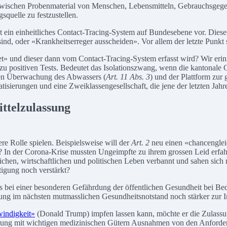
 zwischen Probenmaterial von Menschen, Lebensmitteln, Gebrauchsgeg
uelle zu festzustellen.
t ein einheitliches Contact-Tracing-System auf Bundesebene vor. Dieses
nd, oder «Krankheitserreger ausscheiden». Vor allem der letzte Punkt 
» und dieser dann vom Contact-Tracing-System erfasst wird? Wir erinn
 zu positiven Tests. Bedeutet das Isolationszwang, wenn die kantonale
enen Überwachung des Abwassers (
Art. 11 Abs. 3
) und der Plattform zur
ierungen und eine Zweiklassengesellschaft, die jene der letzten Jahre
ttelzulassung
re Rolle spielen. Beispielsweise will der
Art. 2
neu einen «chancenglei
In der Corona-Krise mussten Ungeimpfte zu ihrem grossen Leid erfahren
chen, wirtschaftlichen und politischen Leben verbannt und sahen sich ni
tigung noch verstärkt?
ss bei einer besonderen Gefährdung der öffentlichen Gesundheit bei Be
ung im nächsten mutmasslichen Gesundheitsnotstand noch stärker zur I
indigkeit»
(Donald Trump) impfen lassen kann, möchte er die Zulass
rung mit wichtigen medizinischen Gütern Ausnahmen von den Anforderu