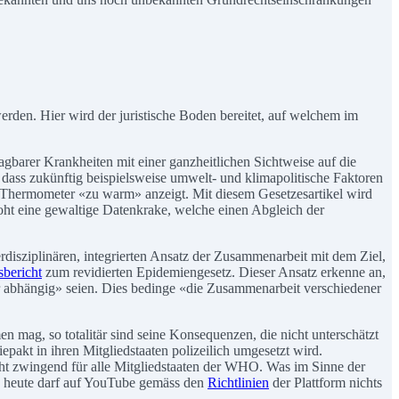
den. Hier wird der juristische Boden bereitet, auf welchem im
rer Krankheiten mit einer ganzheitlichen Sichtweise auf die
ass zukünftig beispielsweise umwelt- und klimapolitische Faktoren
 Thermometer «zu warm» anzeigt. Mit diesem Gesetzesartikel wird
oht eine gewaltige Datenkrake, welche einen Abgleich der
rdisziplinären, integrierten Ansatz der Zusammenarbeit mit dem Ziel,
sbericht
zum revidierten Epidemiengesetz. Dieser Ansatz erkenne an,
 abhängig» seien. Dies bedinge «die Zusammenarbeit verschiedener
 mag, so totalitär sind seine Konsequenzen, die nicht unterschätzt
akt in ihren Mitgliedstaaten polizeilich umgesetzt wird.
cht zwingend für alle Mitgliedstaaten der WHO. Was im Sinne der
 heute darf auf YouTube gemäss den
Richtlinien
der Plattform nichts